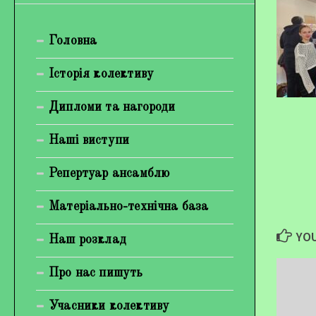
Богуненко Денис Олександрович
Головна
Гірієнко Ірина Михайлівна
Галерея
Історія колективу
Відеогалерея
Дипломи та нагороди
Фотогалерея
Наші виступи
Репертуар ансамблю
Матеріально-технічна база
YOU
Наш розклад
Про нас пишуть
Учасники колективу