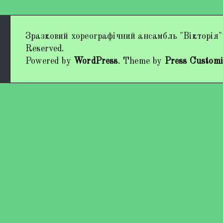
Дипломи та нагороди
Зразковий хореографічний ансамбль "Вікторія"
Наші виступи
Reserved.
Powered by
WordPress
. Theme by
Press Customi
Працівники колективу
Кохно Вікторія Вікторівна
Гладун Вероніка Олегівна
Богуненко Денис Олександрович
Гірієнко Ірина Михайлівна
Учасники колективу
Про нас пишуть
Контакти