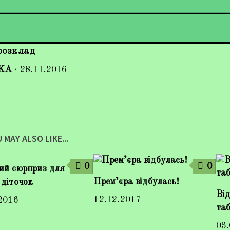
розклад
KA
·
28.11.2016
 MAY ALSO LIKE...
0
0
ий сюрприз для
Прем’єра відбулась!
діточок
Від
12.12.2017
2016
та
03