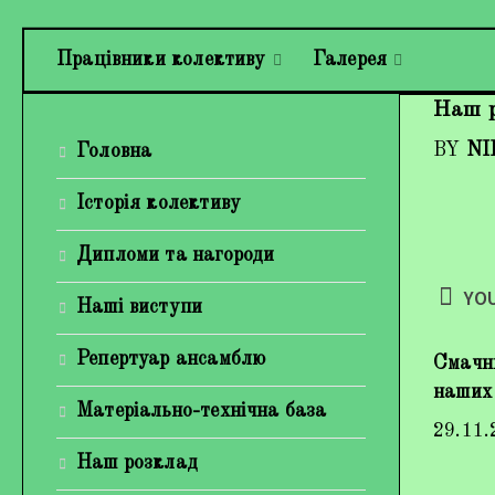
Працівники колективу
Галерея
Наш 
BY
NI
Головна
Історія колективу
Дипломи та нагороди
YOU
Наші виступи
Репертуар ансамблю
Смачн
наших 
Матеріально-технічна база
29.11.
Наш розклад