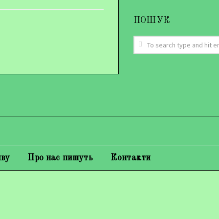
ПОШУК
иву
Про нас пишуть
Контакти