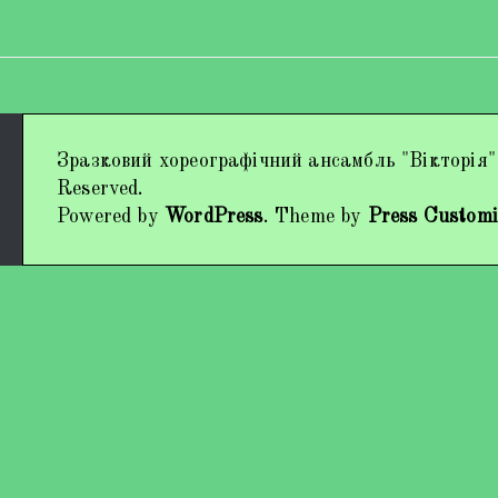
Дипломи та нагороди
Зразковий хореографічний ансамбль "Вікторія"
Наші виступи
Reserved.
Powered by
WordPress
. Theme by
Press Customi
Працівники колективу
Кохно Вікторія Вікторівна
Гладун Вероніка Олегівна
Богуненко Денис Олександрович
Гірієнко Ірина Михайлівна
Учасники колективу
Про нас пишуть