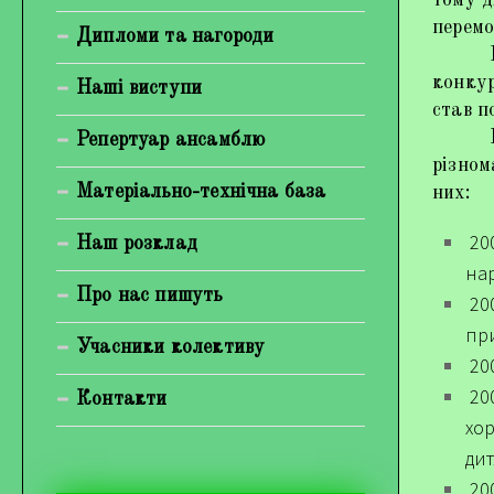
тому д
Богуненко Денис Олександрович
перемо
Дипломи та нагороди
Підтв
Гірієнко Ірина Михайлівна
конкур
Наші виступи
Галерея
став п
Крім 
Репертуар ансамблю
Відеогалерея
різном
Матеріально-технічна база
них:
Фотогалерея
200
Наш розклад
нар
Про нас пишуть
200
при
Учасники колективу
200
200
Контакти
хо
дит
200