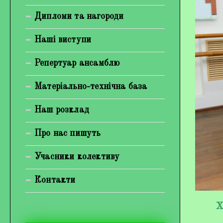
Богуненко Денис Олександрович
Дипломи та нагороди
Гірієнко Ірина Михайлівна
Наші виступи
Галерея
Репертуар ансамблю
Відеогалерея
Матеріально-технічна база
Фотогалерея
Наш розклад
Про нас пишуть
Учасники колективу
Контакти
Х