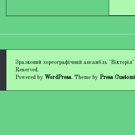
Дипломи та нагороди
Зразковий хореографічний ансамбль "Вікторія"
Наші виступи
Reserved.
Powered by
WordPress
. Theme by
Press Customi
Працівники колективу
Кохно Вікторія Вікторівна
Гладун Вероніка Олегівна
Богуненко Денис Олександрович
Гірієнко Ірина Михайлівна