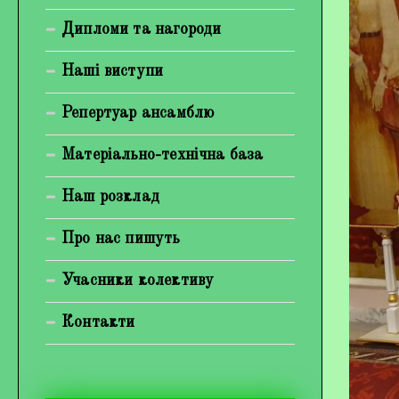
Богуненко Денис Олександрович
Дипломи та нагороди
Гірієнко Ірина Михайлівна
Наші виступи
Галерея
Репертуар ансамблю
Відеогалерея
Матеріально-технічна база
Фотогалерея
Наш розклад
Про нас пишуть
Учасники колективу
Контакти