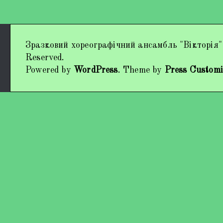
Дипломи та нагороди
Зразковий хореографічний ансамбль "Вікторія"
Наші виступи
Reserved.
Powered by
WordPress
. Theme by
Press Customi
Працівники колективу
Кохно Вікторія Вікторівна
Гладун Вероніка Олегівна
Богуненко Денис Олександрович
Гірієнко Ірина Михайлівна
Учасники колективу
Про нас пишуть
Контакти