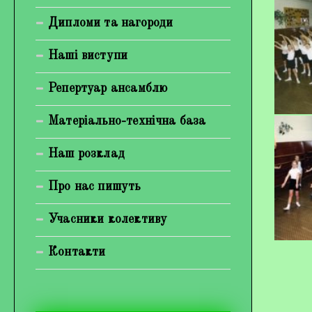
Богуненко Денис Олександрович
Дипломи та нагороди
Гірієнко Ірина Михайлівна
Наші виступи
Галерея
Репертуар ансамблю
Відеогалерея
Матеріально-технічна база
Фотогалерея
Наш розклад
Про нас пишуть
Учасники колективу
Контакти