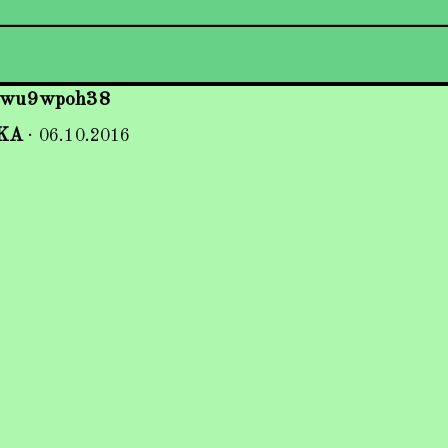
6wu9wpoh38
KA
·
06.10.2016