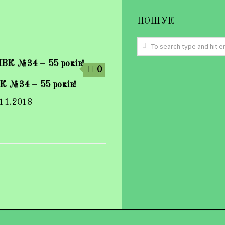
ПОШУК
0
К №34 – 55 років!
.11.2018