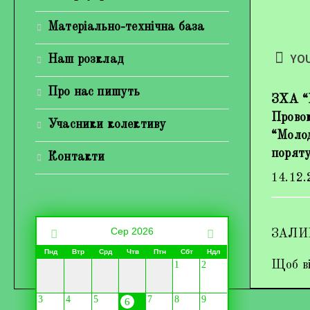
Матеріально-технічна база
YOU
Наш розклад
Про нас пишуть
ЗХА “В
Прово
Учасники колективу
“Молод
порят
Контакти
14.12.
Сер 2026
ЗАЛИ
Пнд
Втр
Срд
Чтв
Птн
Сбт
Ндл
Щоб ві
1
2
3
4
5
7
8
9
6