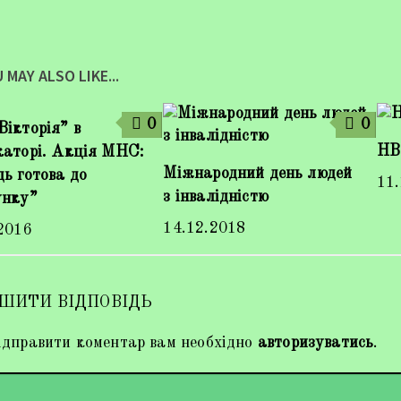
 MAY ALSO LIKE...
0
0
ікторія” в
НВ
каторі. Акція МНС:
Міжнародний день людей
ь готова до
11
з інвалідністю
унку”
14.12.2018
2016
ШИТИ ВІДПОВІДЬ
дправити коментар вам необхідно
авторизуватись
.