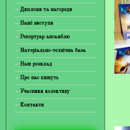
Богуненко Денис Олександрович
Дипломи та нагороди
Гірієнко Ірина Михайлівна
Наші виступи
Галерея
Репертуар ансамблю
Відеогалерея
Матеріально-технічна база
Фотогалерея
Наш розклад
Про нас пишуть
Учасники колективу
Контакти