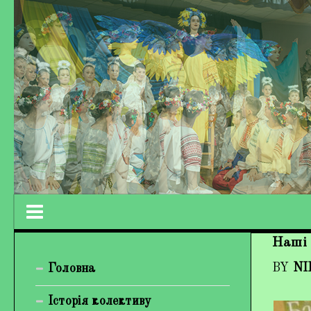
Наші 
Працівники колективу
BY
NI
Головна
Кохно Вікторія Вікторівна
Гладун Вероніка Олегівна
Історія колективу