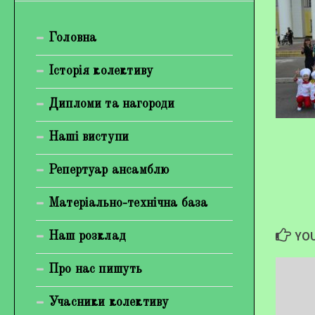
Богуненко Денис Олександрович
Головна
Гірієнко Ірина Михайлівна
Галерея
Історія колективу
Відеогалерея
Дипломи та нагороди
Фотогалерея
Наші виступи
Репертуар ансамблю
Матеріально-технічна база
YOU
Наш розклад
Про нас пишуть
Учасники колективу