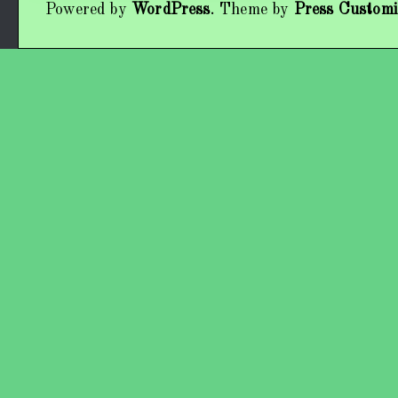
Powered by
WordPress
. Theme by
Press Customi
Працівники колективу
Кохно Вікторія Вікторівна
Гладун Вероніка Олегівна
Богуненко Денис Олександрович
Гірієнко Ірина Михайлівна
Учасники колективу
Про нас пишуть
Контакти