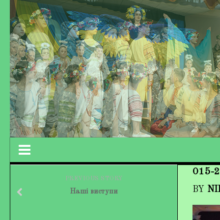
015-2
Працівники колективу
PREVIOUS STORY
BY
NI
Наші виступи
Кохно Вікторія Вікторівна
Гладун Вероніка Олегівна