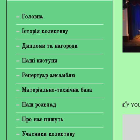
Богуненко Денис Олександрович
Головна
Гірієнко Ірина Михайлівна
Галерея
Історія колективу
Відеогалерея
Дипломи та нагороди
Фотогалерея
Наші виступи
Репертуар ансамблю
Матеріально-технічна база
YOU
Наш розклад
Про нас пишуть
Учасники колективу