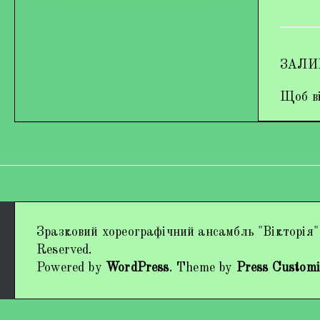
ЗАЛИ
Щоб ві
Дипломи та нагороди
Зразковий хореографічний ансамбль "Вікторія"
Наші виступи
Reserved.
Powered by
WordPress
. Theme by
Press Customi
Працівники колективу
Кохно Вікторія Вікторівна