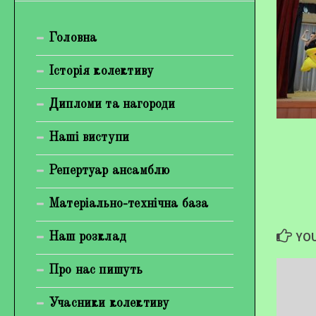
Богуненко Денис Олександрович
Головна
Гірієнко Ірина Михайлівна
Галерея
Історія колективу
Відеогалерея
Дипломи та нагороди
Фотогалерея
Наші виступи
Репертуар ансамблю
Матеріально-технічна база
YOU
Наш розклад
Про нас пишуть
Учасники колективу