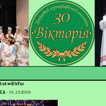
1utwd0rfxc
KA
·
01.10.2016