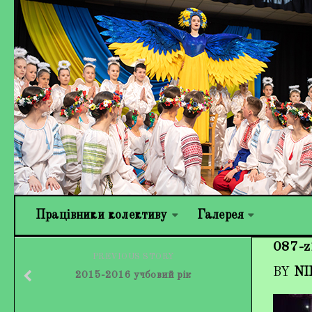
Працівники колективу
Галерея
087-z
PREVIOUS STORY
BY
NI
2015-2016 учбовий рік