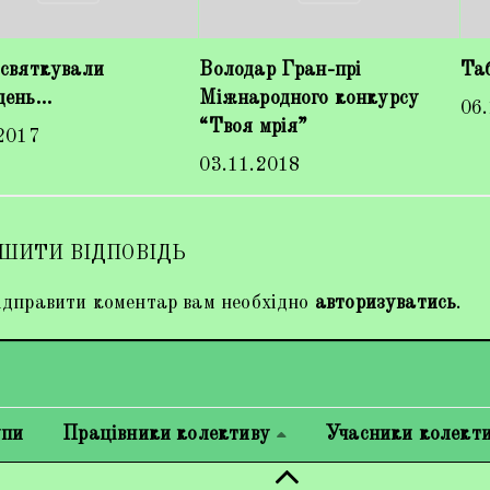
 святкували
Володар Гран-прі
Та
день…
Міжнародного конкурсу
06
“Твоя мрія”
2017
03.11.2018
ШИТИ ВІДПОВІДЬ
дправити коментар вам необхідно
авторизуватись
.
упи
Працівники колективу
Учасники колект