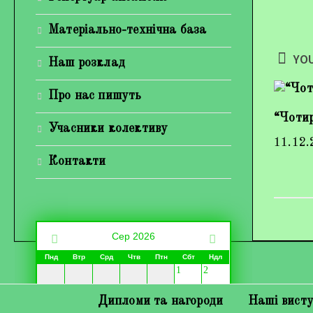
Матеріально-технічна база
YOU
Наш розклад
Про нас пишуть
“Чотир
Учасники колективу
11.12.
Контакти
Сер 2026
Пнд
Втр
Срд
Чтв
Птн
Сбт
Ндл
1
2
Дипломи та нагороди
Наші вист
3
4
5
7
8
9
6