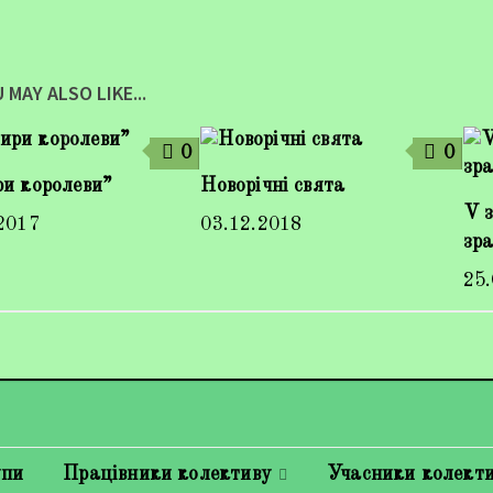
 MAY ALSO LIKE...
0
0
и королеви”
Новорічні свята
V з
2017
03.12.2018
зр
25
упи
Працівники колективу
Учасники колект