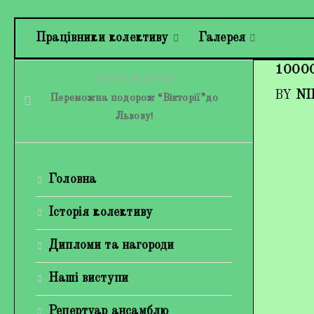
Працівники колективу
Галерея
1000
PREVIOUS STORY
BY
NI
Переможна подорож “Вікторії”до
Львову!
Головна
Історія колективу
Дипломи та нагороди
Наші виступи
Репертуар ансамблю