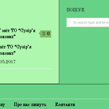
ПОШУК
0
віт ТО “Сузір’я
азкових”
.05.2017
иву
Про нас пишуть
Контакти