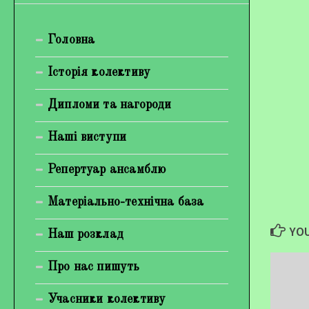
Богуненко Денис Олександрович
Головна
Гірієнко Ірина Михайлівна
Галерея
Історія колективу
Відеогалерея
Дипломи та нагороди
Фотогалерея
Наші виступи
Репертуар ансамблю
Матеріально-технічна база
YOU
Наш розклад
Про нас пишуть
Учасники колективу