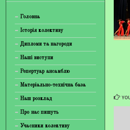
Богуненко Денис Олександрович
Головна
Гірієнко Ірина Михайлівна
Галерея
Історія колективу
Відеогалерея
Дипломи та нагороди
Фотогалерея
Наші виступи
Репертуар ансамблю
Матеріально-технічна база
YOU
Наш розклад
Про нас пишуть
Учасники колективу