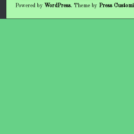
Powered by
WordPress
. Theme by
Press Customi
Працівники колективу
Кохно Вікторія Вікторівна
Гладун Вероніка Олегівна
Богуненко Денис Олександрович
Гірієнко Ірина Михайлівна
Учасники колективу
Про нас пишуть
Контакти