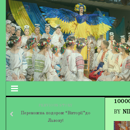
1000
Працівники колективу
PREVIOUS STORY
BY
NI
Переможна подорож “Вікторії”до
Кохно Вікторія Вікторівна
Львову!
Гладун Вероніка Олегівна