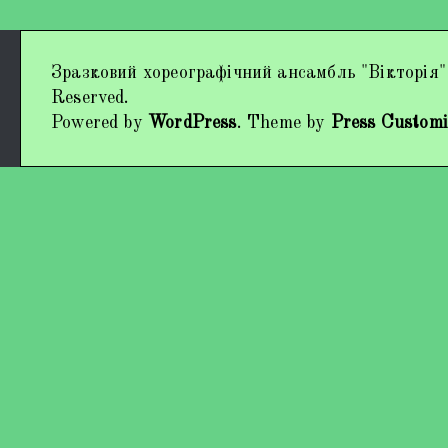
Дипломи та нагороди
Зразковий хореографічний ансамбль "Вікторія"
Наші виступи
Reserved.
Powered by
WordPress
. Theme by
Press Customi
Працівники колективу
Кохно Вікторія Вікторівна
Гладун Вероніка Олегівна
Богуненко Денис Олександрович
Гірієнко Ірина Михайлівна
Учасники колективу
Про нас пишуть
Контакти