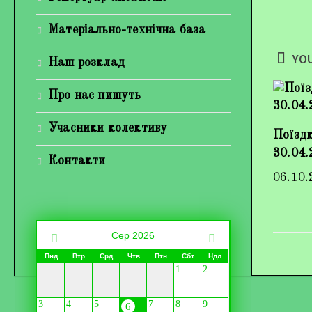
Матеріально-технічна база
YOU
Наш розклад
Про нас пишуть
Учасники колективу
Поїздк
30.04.
Контакти
06.10.
Сер 2026
Пнд
Втр
Срд
Чтв
Птн
Сбт
Ндл
1
2
3
4
5
7
8
9
6