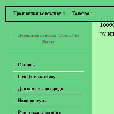
Працівники колективу
Галерея
1000
PREVIOUS STORY
BY
NI
Переможна подорож “Вікторії”до
Львову!
Головна
Історія колективу
Дипломи та нагороди
Наші виступи
Репертуар ансамблю