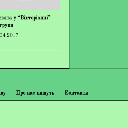
вята у “Вікторіанці”
 групи
.04.2017
иву
Про нас пишуть
Контакти