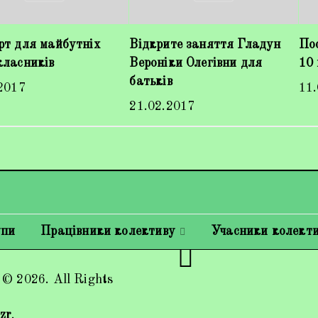
рт для майбутніх
Відкрите заняття Гладун
Пос
класників
Вероніки Олегівни для
10
батьків
2017
11
21.02.2017
упи
Працівники колективу
Учасники колект
 © 2026. All Rights
zr
.