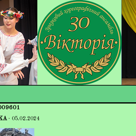
009601
KA
·
05.02.2024