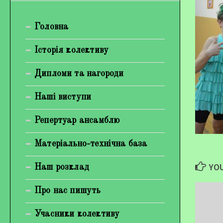
Богуненко Денис Олександрович
Головна
Гірієнко Ірина Михайлівна
Галерея
Історія колективу
Відеогалерея
Дипломи та нагороди
Фотогалерея
Наші виступи
Репертуар ансамблю
Матеріально-технічна база
YOU
Наш розклад
Про нас пишуть
Учасники колективу