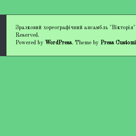
Дипломи та нагороди
Зразковий хореографічний ансамбль "Вікторія"
Наші виступи
Reserved.
Powered by
WordPress
. Theme by
Press Customi
Працівники колективу
Кохно Вікторія Вікторівна
Гладун Вероніка Олегівна
Богуненко Денис Олександрович
Гірієнко Ірина Михайлівна
Учасники колективу
Про нас пишуть
Контакти