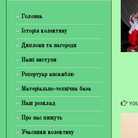
Богуненко Денис Олександрович
Головна
Гірієнко Ірина Михайлівна
Галерея
Історія колективу
Відеогалерея
Дипломи та нагороди
Фотогалерея
Наші виступи
Репертуар ансамблю
Матеріально-технічна база
YOU
Наш розклад
Про нас пишуть
Учасники колективу