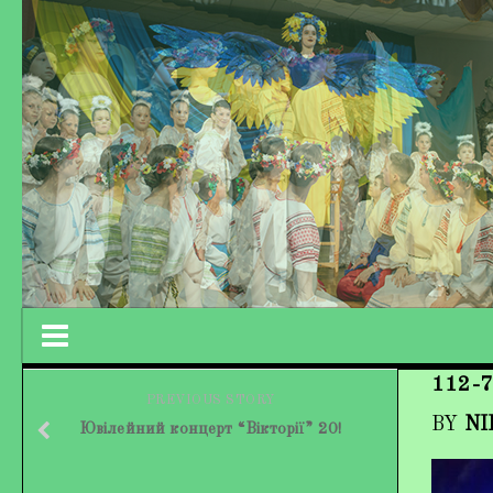
112-7
Працівники колективу
PREVIOUS STORY
BY
NI
Ювілейний концерт “Вікторії” 20!
Кохно Вікторія Вікторівна
Гладун Вероніка Олегівна