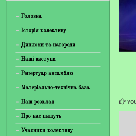
Богуненко Денис Олександрович
Головна
Гірієнко Ірина Михайлівна
Галерея
Історія колективу
Відеогалерея
Дипломи та нагороди
Фотогалерея
Наші виступи
Репертуар ансамблю
Матеріально-технічна база
YOU
Наш розклад
Про нас пишуть
Учасники колективу