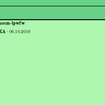
mocm-lpwfw
KA
·
06.10.2016