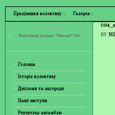
Працівники колективу
Галерея
094_
PREVIOUS STORY
BY
NI
Ювілейний концерт “Вікторії” 20!
Головна
Історія колективу
Дипломи та нагороди
Наші виступи
Репертуар ансамблю