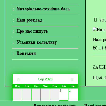
Матеріально-технічна база
YOU
Наш розклад
Про нас пишуть
Наш р
Учасники колективу
28.11.
Контакти
ЗАЛИ
Щоб ві
Сер 2026
Пнд
Втр
Срд
Чтв
Птн
Сбт
Ндл
1
2
3
4
5
6
7
9
8