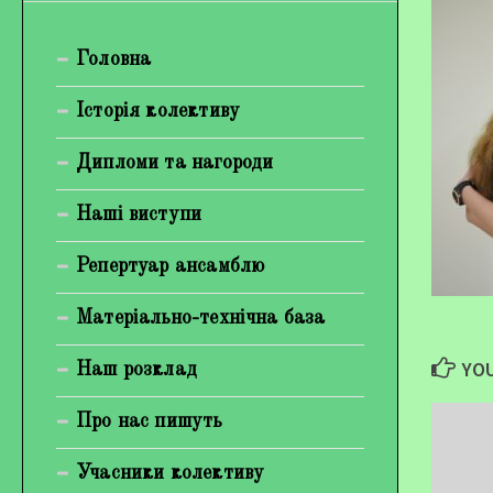
Богуненко Денис Олександрович
Головна
Гірієнко Ірина Михайлівна
Галерея
Історія колективу
Відеогалерея
Дипломи та нагороди
Фотогалерея
Наші виступи
Репертуар ансамблю
Матеріально-технічна база
YOU
Наш розклад
Про нас пишуть
Учасники колективу