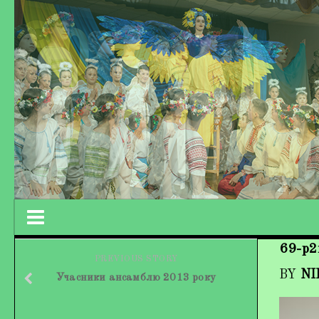
69-p2
Працівники колективу
PREVIOUS STORY
BY
NI
Учасники ансамблю 2013 року
Кохно Вікторія Вікторівна
Гладун Вероніка Олегівна