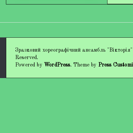
Дипломи та нагороди
Зразковий хореографічний ансамбль "Вікторія"
Наші виступи
Reserved.
Powered by
WordPress
. Theme by
Press Customi
Працівники колективу
Кохно Вікторія Вікторівна
Гладун Вероніка Олегівна
Богуненко Денис Олександрович
Гірієнко Ірина Михайлівна
Учасники колективу