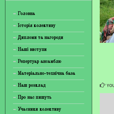
Богуненко Денис Олександрович
Головна
Гірієнко Ірина Михайлівна
Галерея
Історія колективу
Відеогалерея
Дипломи та нагороди
Фотогалерея
Наші виступи
Репертуар ансамблю
Матеріально-технічна база
YOU
Наш розклад
Про нас пишуть
Учасники колективу