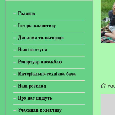
Богуненко Денис Олександрович
Головна
Гірієнко Ірина Михайлівна
Галерея
Історія колективу
Відеогалерея
Дипломи та нагороди
Фотогалерея
Наші виступи
Репертуар ансамблю
Матеріально-технічна база
YOU
Наш розклад
Про нас пишуть
Учасники колективу