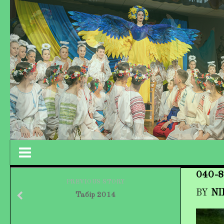
040-8
Працівники колективу
PREVIOUS STORY
BY
NI
Табір 2014
Кохно Вікторія Вікторівна
Гладун Вероніка Олегівна