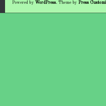
Powered by
WordPress
. Theme by
Press Customi
Працівники колективу
Кохно Вікторія Вікторівна
Гладун Вероніка Олегівна
Богуненко Денис Олександрович
Гірієнко Ірина Михайлівна
Учасники колективу
Про нас пишуть
Контакти