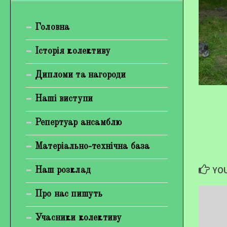
Богуненко Денис Олександрович
Головна
Гірієнко Ірина Михайлівна
Галерея
Історія колективу
Відеогалерея
Дипломи та нагороди
Фотогалерея
Наші виступи
Репертуар ансамблю
Матеріально-технічна база
YOU
Наш розклад
Про нас пишуть
Учасники колективу