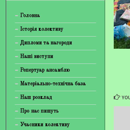
Богуненко Денис Олександрович
Головна
Гірієнко Ірина Михайлівна
Галерея
Історія колективу
Відеогалерея
Дипломи та нагороди
Фотогалерея
Наші виступи
Репертуар ансамблю
Матеріально-технічна база
YOU
Наш розклад
Про нас пишуть
Учасники колективу