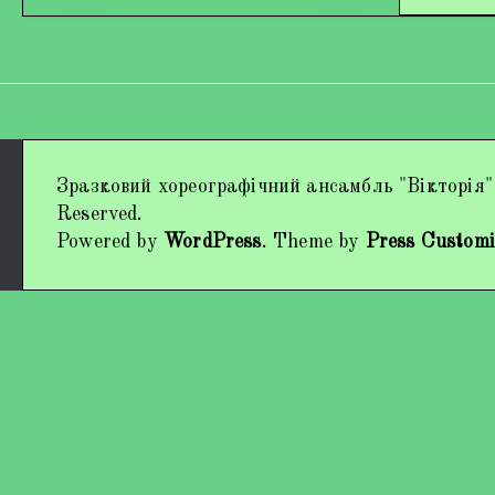
Дипломи та нагороди
Зразковий хореографічний ансамбль "Вікторія"
Наші виступи
Reserved.
Powered by
WordPress
. Theme by
Press Customi
Працівники колективу
Кохно Вікторія Вікторівна
Гладун Вероніка Олегівна
Богуненко Денис Олександрович
Гірієнко Ірина Михайлівна
Учасники колективу