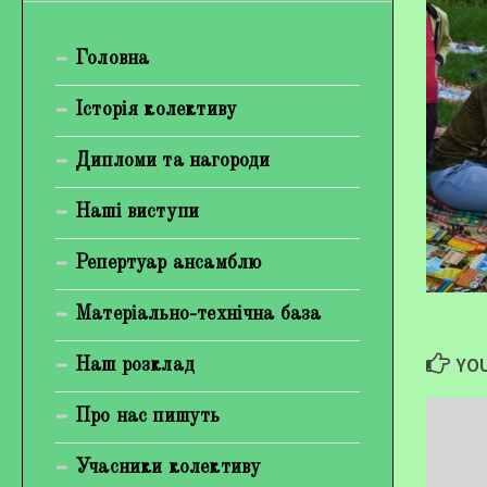
Богуненко Денис Олександрович
Головна
Гірієнко Ірина Михайлівна
Галерея
Історія колективу
Відеогалерея
Дипломи та нагороди
Фотогалерея
Наші виступи
Репертуар ансамблю
Матеріально-технічна база
YOU
Наш розклад
Про нас пишуть
Учасники колективу