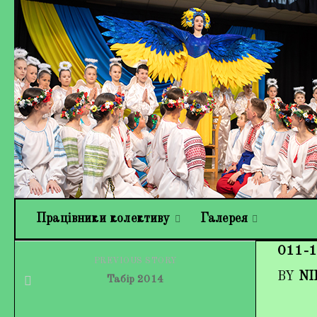
Працівники колективу
Галерея
011-1
PREVIOUS STORY
BY
NI
Табір 2014