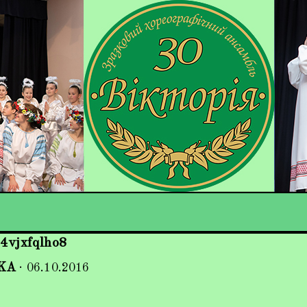
4vjxfqlho8
KA
·
06.10.2016