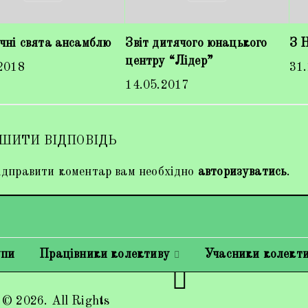
чні свята ансамблю
Звіт дитячого юнацького
З 
центру “Лідер”
2018
31
14.05.2017
ШИТИ ВІДПОВІДЬ
дправити коментар вам необхідно
авторизуватись
.
упи
Працівники колективу
Учасники колект
 © 2026. All Rights