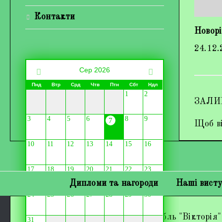
Контакти
Новорі
24.12.
Сер 2026
Пнд
Втр
Срд
Чтв
Птн
Сбт
Ндл
1
2
ЗАЛИ
3
4
5
6
8
9
7
Щоб ві
10
11
12
13
14
15
16
17
18
19
20
21
22
23
Дипломи та нагороди
Наші вист
24
25
26
27
28
29
30
Зразковий хореографічний ансамбль "Вікторія"
31