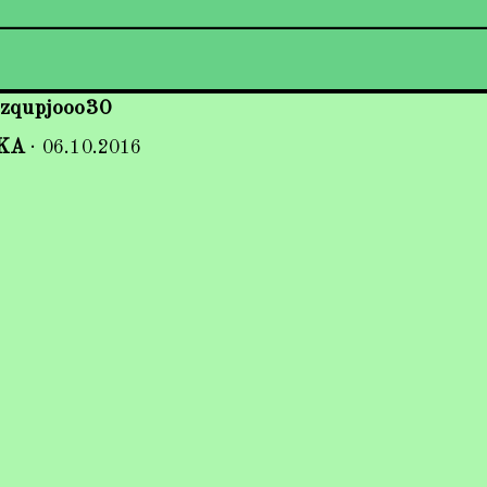
zqupjooo30
KA
·
06.10.2016