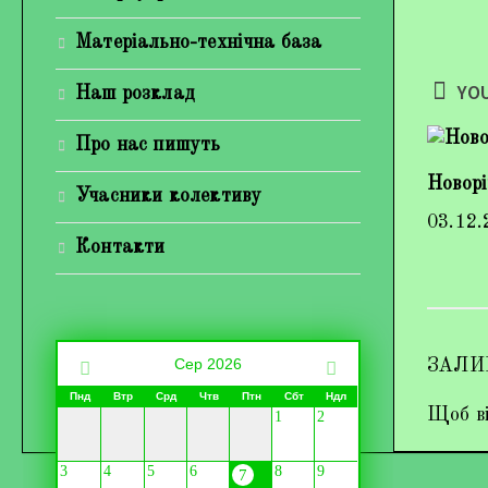
Матеріально-технічна база
YOU
Наш розклад
Про нас пишуть
Новорі
Учасники колективу
03.12.
Контакти
Сер 2026
ЗАЛИ
Пнд
Втр
Срд
Чтв
Птн
Сбт
Ндл
Щоб ві
1
2
3
4
5
6
8
9
7