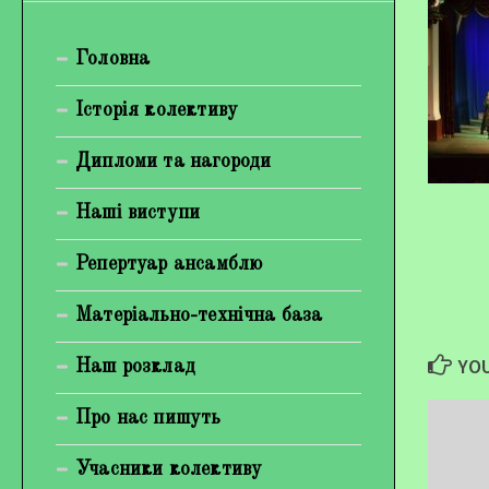
Богуненко Денис Олександрович
Головна
Гірієнко Ірина Михайлівна
Галерея
Історія колективу
Відеогалерея
Дипломи та нагороди
Фотогалерея
Наші виступи
Репертуар ансамблю
Матеріально-технічна база
YOU
Наш розклад
Про нас пишуть
Учасники колективу