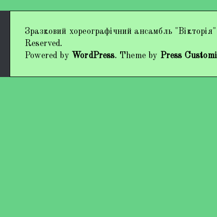
Дипломи та нагороди
Зразковий хореографічний ансамбль "Вікторія"
Наші виступи
Reserved.
Powered by
WordPress
. Theme by
Press Customi
Працівники колективу
Кохно Вікторія Вікторівна
Гладун Вероніка Олегівна
Богуненко Денис Олександрович
Гірієнко Ірина Михайлівна
Учасники колективу
Про нас пишуть
Контакти