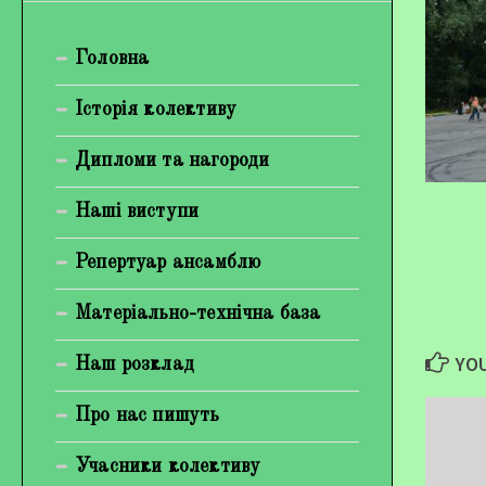
Богуненко Денис Олександрович
Головна
Гірієнко Ірина Михайлівна
Галерея
Історія колективу
Відеогалерея
Дипломи та нагороди
Фотогалерея
Наші виступи
Репертуар ансамблю
Матеріально-технічна база
YOU
Наш розклад
Про нас пишуть
Учасники колективу