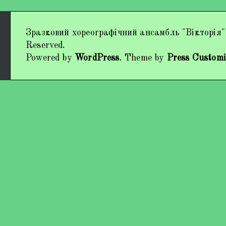
Дипломи та нагороди
Зразковий хореографічний ансамбль "Вікторія"
Наші виступи
Reserved.
Powered by
WordPress
. Theme by
Press Customi
Працівники колективу
Кохно Вікторія Вікторівна
Гладун Вероніка Олегівна
Богуненко Денис Олександрович
Гірієнко Ірина Михайлівна
Учасники колективу
Про нас пишуть
Контакти