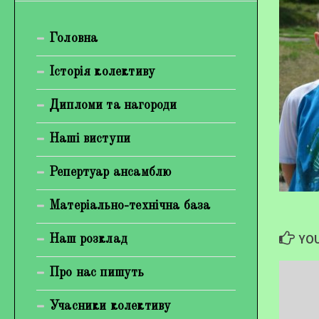
Богуненко Денис Олександрович
Головна
Гірієнко Ірина Михайлівна
Галерея
Історія колективу
Відеогалерея
Дипломи та нагороди
Фотогалерея
Наші виступи
Репертуар ансамблю
Матеріально-технічна база
YOU
Наш розклад
Про нас пишуть
Учасники колективу