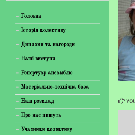
Богуненко Денис Олександрович
Головна
Гірієнко Ірина Михайлівна
Галерея
Історія колективу
Відеогалерея
Дипломи та нагороди
Фотогалерея
Наші виступи
Репертуар ансамблю
Матеріально-технічна база
YOU
Наш розклад
Про нас пишуть
Учасники колективу