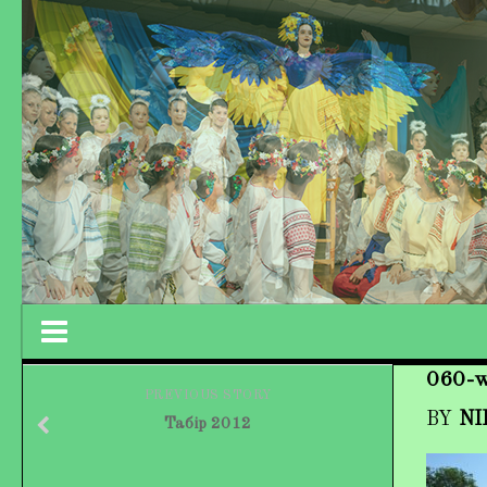
060-
Працівники колективу
PREVIOUS STORY
BY
NI
Табір 2012
Кохно Вікторія Вікторівна
Гладун Вероніка Олегівна