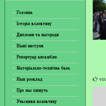
Богуненко Денис Олександрович
Головна
Гірієнко Ірина Михайлівна
Галерея
Історія колективу
Відеогалерея
Дипломи та нагороди
Фотогалерея
Наші виступи
Репертуар ансамблю
Матеріально-технічна база
YOU
Наш розклад
Про нас пишуть
Учасники колективу