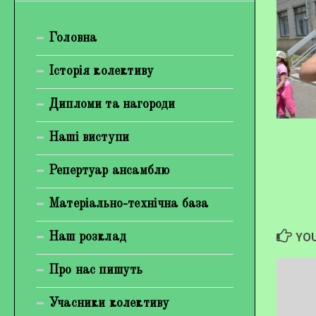
Богуненко Денис Олександрович
Головна
Гірієнко Ірина Михайлівна
Галерея
Історія колективу
Відеогалерея
Дипломи та нагороди
Фотогалерея
Наші виступи
Репертуар ансамблю
Матеріально-технічна база
YOU
Наш розклад
Про нас пишуть
Учасники колективу