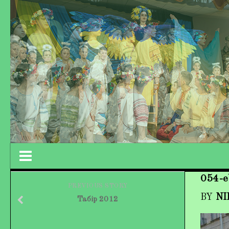
054-e
Працівники колективу
PREVIOUS STORY
BY
NI
Табір 2012
Кохно Вікторія Вікторівна
Гладун Вероніка Олегівна