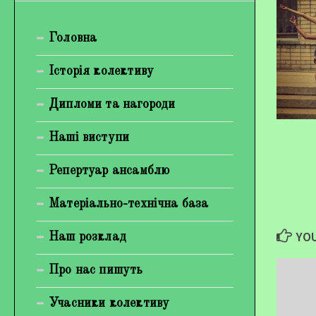
Богуненко Денис Олександрович
Головна
Гірієнко Ірина Михайлівна
Галерея
Історія колективу
Відеогалерея
Дипломи та нагороди
Фотогалерея
Наші виступи
Репертуар ансамблю
Матеріально-технічна база
YOU
Наш розклад
Про нас пишуть
Учасники колективу