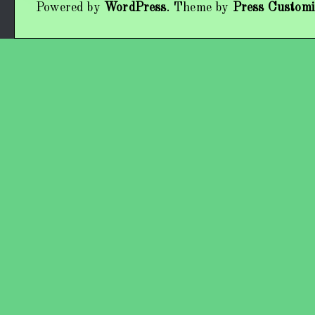
Powered by
WordPress
. Theme by
Press Customi
Працівники колективу
Кохно Вікторія Вікторівна
Гладун Вероніка Олегівна
Богуненко Денис Олександрович
Гірієнко Ірина Михайлівна
Учасники колективу
Про нас пишуть
Контакти