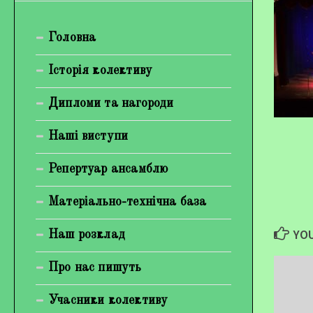
Богуненко Денис Олександрович
Головна
Гірієнко Ірина Михайлівна
Галерея
Історія колективу
Відеогалерея
Дипломи та нагороди
Фотогалерея
Наші виступи
Репертуар ансамблю
Матеріально-технічна база
YOU
Наш розклад
Про нас пишуть
Учасники колективу