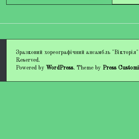
Дипломи та нагороди
Зразковий хореографічний ансамбль "Вікторія"
Наші виступи
Reserved.
Powered by
WordPress
. Theme by
Press Customi
Працівники колективу
Кохно Вікторія Вікторівна
Гладун Вероніка Олегівна
Богуненко Денис Олександрович
Гірієнко Ірина Михайлівна
Учасники колективу