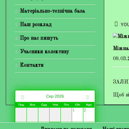
Матеріально-технічна база
YOU
Наш розклад
Про нас пишуть
Міжна
Учасники колективу
09.03.
Контакти
ЗАЛИ
Щоб ві
Сер 2026
Пнд
Втр
Срд
Чтв
Птн
Сбт
Ндл
1
2
3
4
5
7
8
9
6