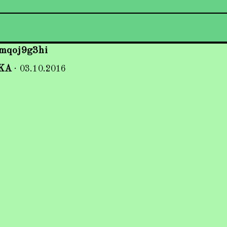
mqoj9g3hi
KA
·
03.10.2016