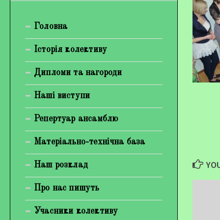
Богуненко Денис Олександрович
Головна
Гірієнко Ірина Михайлівна
Галерея
Історія колективу
Відеогалерея
Дипломи та нагороди
Фотогалерея
Наші виступи
Репертуар ансамблю
Матеріально-технічна база
YOU
Наш розклад
Про нас пишуть
Учасники колективу