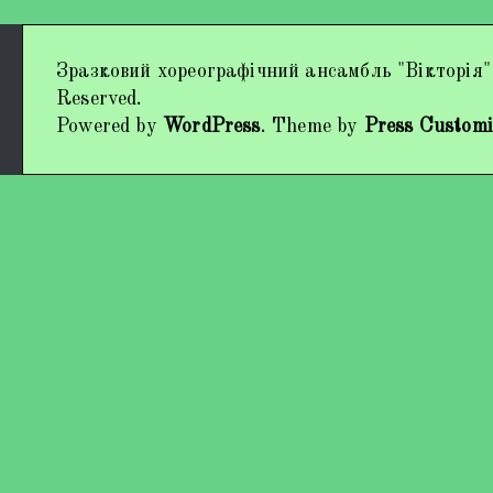
Дипломи та нагороди
Зразковий хореографічний ансамбль "Вікторія"
Наші виступи
Reserved.
Powered by
WordPress
. Theme by
Press Customi
Працівники колективу
Кохно Вікторія Вікторівна
Гладун Вероніка Олегівна
Богуненко Денис Олександрович
Гірієнко Ірина Михайлівна
Учасники колективу
Про нас пишуть
Контакти