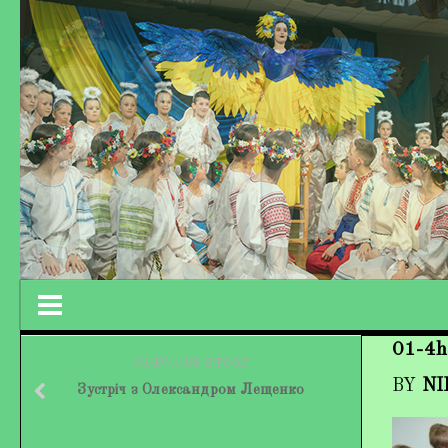
01-4h
Працівники колективу
PREVIOUS STORY
BY
NI
Зустріч з Олександром Лещенко
Кохно Вікторія Вікторівна
Гладун Вероніка Олегівна