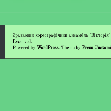
Дипломи та нагороди
Зразковий хореографічний ансамбль "Вікторія"
Наші виступи
Reserved.
Powered by
WordPress
. Theme by
Press Customi
Працівники колективу
Кохно Вікторія Вікторівна
Гладун Вероніка Олегівна
Богуненко Денис Олександрович
Гірієнко Ірина Михайлівна
Учасники колективу
Про нас пишуть