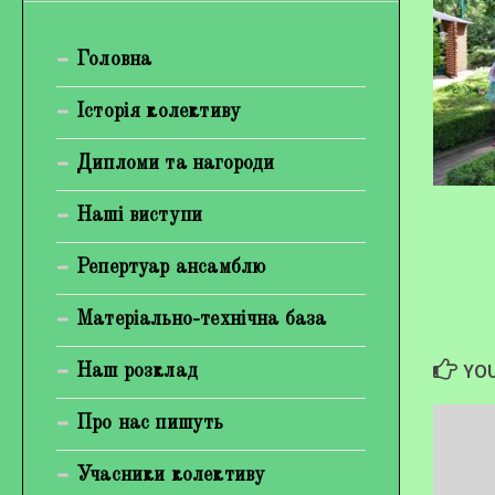
Богуненко Денис Олександрович
Головна
Гірієнко Ірина Михайлівна
Галерея
Історія колективу
Відеогалерея
Дипломи та нагороди
Фотогалерея
Наші виступи
Репертуар ансамблю
Матеріально-технічна база
YOU
Наш розклад
Про нас пишуть
Учасники колективу