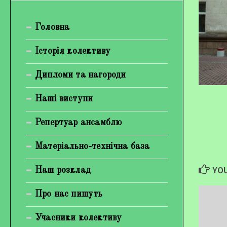
Богуненко Денис Олександрович
Головна
Гірієнко Ірина Михайлівна
Галерея
Історія колективу
Відеогалерея
Дипломи та нагороди
Фотогалерея
Наші виступи
Репертуар ансамблю
Матеріально-технічна база
YOU
Наш розклад
Про нас пишуть
Учасники колективу