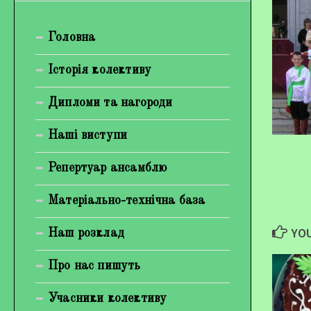
Богуненко Денис Олександрович
Головна
Гірієнко Ірина Михайлівна
Галерея
Історія колективу
Відеогалерея
Дипломи та нагороди
Фотогалерея
Наші виступи
Репертуар ансамблю
Матеріально-технічна база
YOU
Наш розклад
Про нас пишуть
Учасники колективу