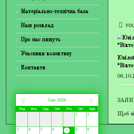
Матеріально-технічна база
YOU
Наш розклад
Про нас пишуть
Учасники колективу
Ювіле
“Вікто
Контакти
06.10.
Сер 2026
ЗАЛИ
Пнд
Втр
Срд
Чтв
Птн
Сбт
Ндл
Щоб ві
1
2
3
4
5
6
8
9
7