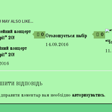
 MAY ALSO LIKE...
0
0
Оголошується набір
“Ч
14.09.2016
йний концерт
11
рії” 20!
2016
ШИТИ ВІДПОВІДЬ
дправити коментар вам необхідно
авторизуватись
.