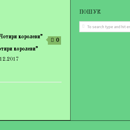
ПОШУК
0
отири королеви”
.12.2017