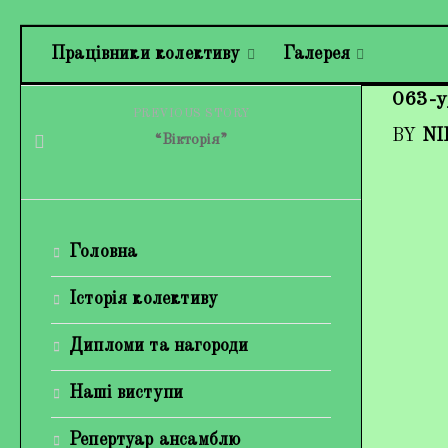
Працівники колективу
Галерея
063-
PREVIOUS STORY
BY
NI
“Вікторія”
Головна
Історія колективу
Дипломи та нагороди
Наші виступи
Репертуар ансамблю