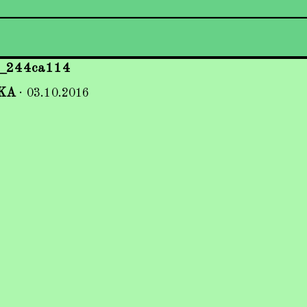
y_244ca114
KA
·
03.10.2016