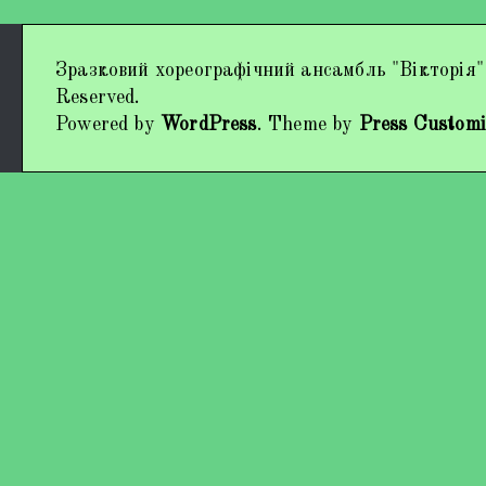
Дипломи та нагороди
Зразковий хореографічний ансамбль "Вікторія"
Наші виступи
Reserved.
Powered by
WordPress
. Theme by
Press Customi
Працівники колективу
Кохно Вікторія Вікторівна
Гладун Вероніка Олегівна
Богуненко Денис Олександрович
Гірієнко Ірина Михайлівна
Учасники колективу
Про нас пишуть
Контакти