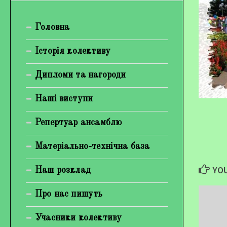
Богуненко Денис Олександрович
Головна
Гірієнко Ірина Михайлівна
Галерея
Історія колективу
Відеогалерея
Дипломи та нагороди
Фотогалерея
Наші виступи
Репертуар ансамблю
Матеріально-технічна база
YOU
Наш розклад
Про нас пишуть
Учасники колективу