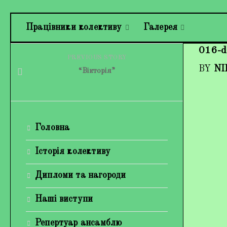
Працівники колективу
Галерея
016-d
PREVIOUS STORY
BY
NI
“Вікторія”
Головна
Історія колективу
Дипломи та нагороди
Наші виступи
Репертуар ансамблю