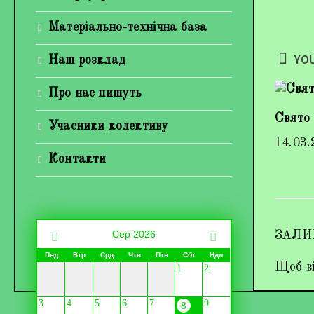
Матеріально-технічна база
YOU
Наш розклад
Про нас пишуть
Свято 
Учасники колективу
14.03.
Контакти
Сер 2026
ЗАЛИ
Пнд
Втр
Срд
Чтв
Птн
Сбт
Ндл
Щоб ві
1
2
3
4
5
6
7
9
8