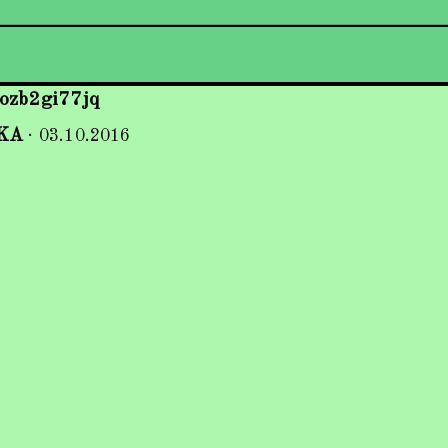
ozb2gi77jq
KA
·
03.10.2016