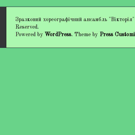
Дипломи та нагороди
Зразковий хореографічний ансамбль "Вікторія"
Наші виступи
Reserved.
Powered by
WordPress
. Theme by
Press Customi
Працівники колективу
Кохно Вікторія Вікторівна
Гладун Вероніка Олегівна
Богуненко Денис Олександрович
Гірієнко Ірина Михайлівна
Учасники колективу
Про нас пишуть
Контакти