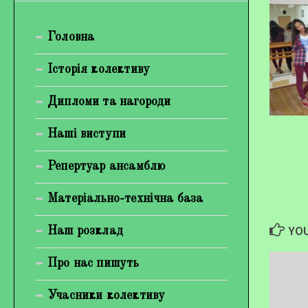
Богуненко Денис Олександрович
Головна
Гірієнко Ірина Михайлівна
Галерея
Історія колективу
Відеогалерея
Дипломи та нагороди
Фотогалерея
Наші виступи
Репертуар ансамблю
Матеріально-технічна база
YOU
Наш розклад
Про нас пишуть
Учасники колективу