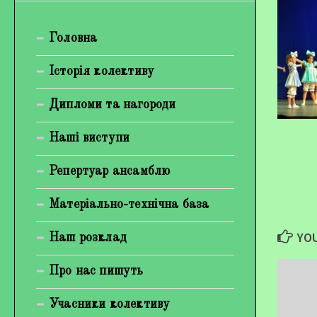
Богуненко Денис Олександрович
Головна
Гірієнко Ірина Михайлівна
Галерея
Історія колективу
Відеогалерея
Дипломи та нагороди
Фотогалерея
Наші виступи
Репертуар ансамблю
Матеріально-технічна база
YOU
Наш розклад
Про нас пишуть
Учасники колективу