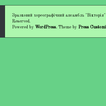
Дипломи та нагороди
Зразковий хореографічний ансамбль "Вікторія"
Наші виступи
Reserved.
Powered by
WordPress
. Theme by
Press Customi
Працівники колективу
Кохно Вікторія Вікторівна
Гладун Вероніка Олегівна
Богуненко Денис Олександрович
Гірієнко Ірина Михайлівна
Учасники колективу
Про нас пишуть
Контакти