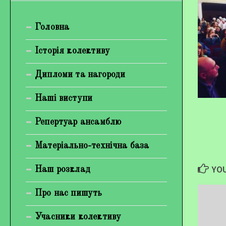
Богуненко Денис Олександрович
Головна
Гірієнко Ірина Михайлівна
Галерея
Історія колективу
Відеогалерея
Дипломи та нагороди
Фотогалерея
Наші виступи
Репертуар ансамблю
Матеріально-технічна база
YOU
Наш розклад
Про нас пишуть
Учасники колективу