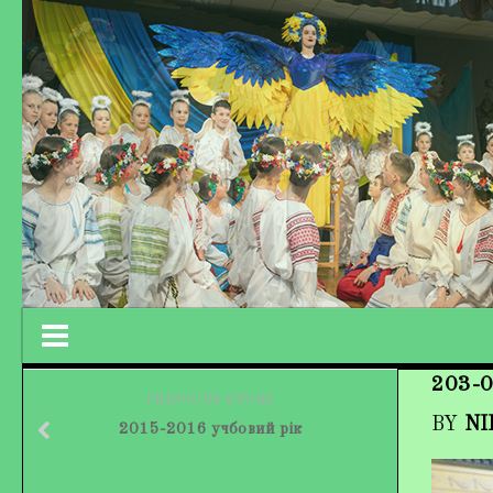
203-0
Працівники колективу
PREVIOUS STORY
BY
NI
2015-2016 учбовий рік
Кохно Вікторія Вікторівна
Гладун Вероніка Олегівна