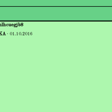
hlhcuegjb8
KA
·
01.10.2016