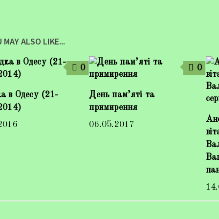
 MAY ALSO LIKE...
0
0
а в Одесу (21-
День пам’яті та
2014)
примирення
Ан
2016
06.05.2017
віт
Ва
Ва
пан
14