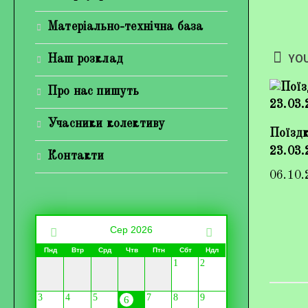
Матеріально-технічна база
YOU
Наш розклад
Про нас пишуть
Учасники колективу
Поїздк
23.03.
Контакти
06.10.
Сер 2026
Пнд
Втр
Срд
Чтв
Птн
Сбт
Ндл
1
2
3
4
5
7
8
9
6