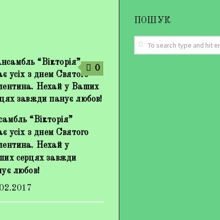
ПОШУК
0
самбль “Вікторія”
ає усіх з днем Святого
лентина. Нехай у
ших серцях завжди
ує любов!
.02.2017